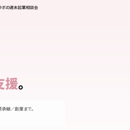
コラボの週末起業相談会
支援
。
業承継／創業まで。