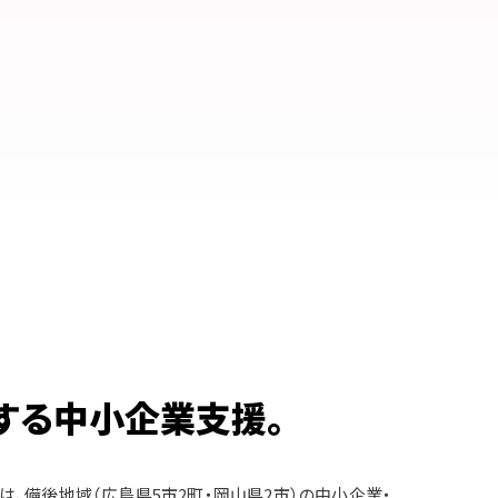
する中小企業支援。
zは、備後地域（広島県5市2町・岡山県2市）の中小企業・