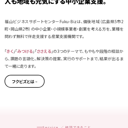
人も地域も元気にする中小企業支援。
福山ビジネスサポートセンターFuku-Bizは、備後地域（広島県5市2
町・岡山県2市）の中小企業・小規模事業者・創業を考える方を、業種を
問わず無料で伴走支援する産業支援機関です。
「
きく
」「
みつける
」「
ささえる
」の3つのテーマで、もやもや段階の相談か
ら、課題の言語化、解決策の提案、実行のサポートまで、結果が出るま
で一緒に走ります。
フクビズとは
→
Service ／ 相談できること