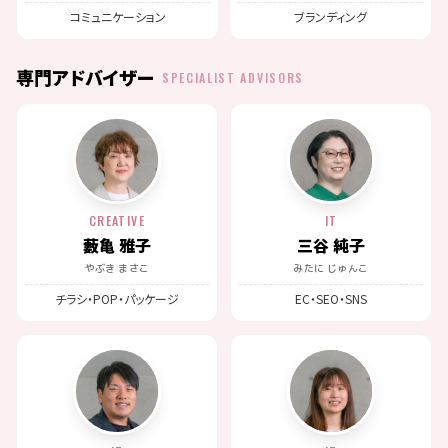
コミュニケーション
ブランディング
専門アドバイザー
SPECIALIST ADVISORS
CREATIVE
IT
藪亀 雅子
三谷 純子
やぶき まさこ
みたに じゅんこ
チラシ・POP・パッケージ
EC・SEO・SNS