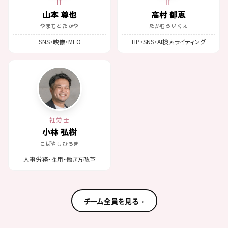
IT
IT
山本 尊也
高村 郁恵
やまもと たかや
たかむら いくえ
SNS・映像・MEO
HP・SNS・AI検索ライティング
社労士
小林 弘樹
こばやし ひろき
人事労務・採用・働き方改革
チーム全員を見る
→