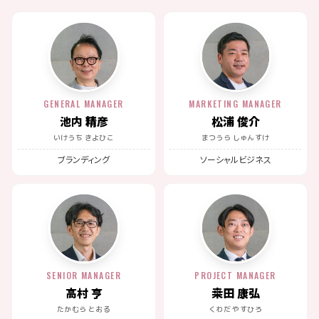
GENERAL MANAGER
MARKETING MANAGER
池内 精彦
松浦 俊介
いけうち きよひこ
まつうら しゅんすけ
ブランディング
ソーシャルビジネス
SENIOR MANAGER
PROJECT MANAGER
高村 亨
桒田 康弘
たかむら とおる
くわだ やすひろ