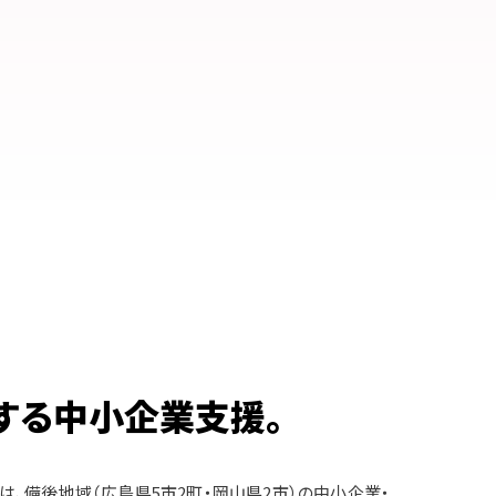
する中小企業支援。
zは、備後地域（広島県5市2町・岡山県2市）の中小企業・