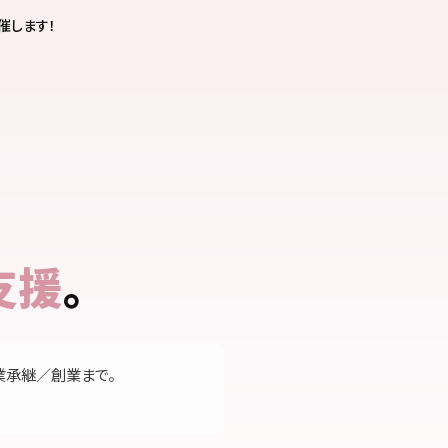
催します！
支援
。
業承継／創業まで。