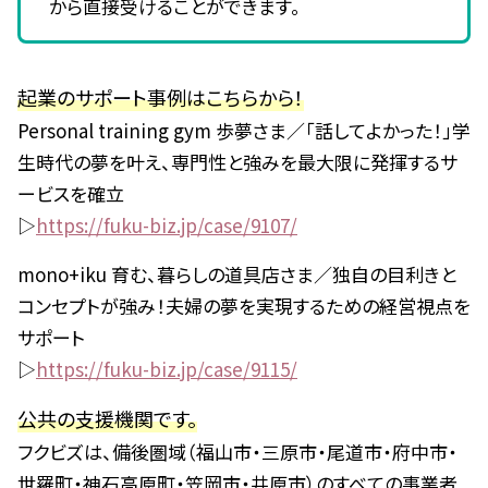
から直接受けることができます。
起業のサポート事例はこちらから！
Personal training gym 歩夢さま／「話してよかった！」学
生時代の夢を叶え、専門性と強みを最大限に発揮するサ
ービスを確立
▷
https://fuku-biz.jp/case/9107/
mono+iku 育む、暮らしの道具店さま／独自の目利きと
コンセプトが強み！夫婦の夢を実現するための経営視点を
サポート
▷
https://fuku-biz.jp/case/9115/
公共の支援機関です。
フクビズは、備後圏域（福山市・三原市・尾道市・府中市・
世羅町・神石高原町・笠岡市・井原市）のすべての事業者