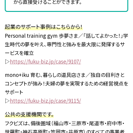
から直接受けることができます。
起業のサポート事例はこちらから！
Personal training gym 歩夢さま／「話してよかった！」学
生時代の夢を叶え、専門性と強みを最大限に発揮するサ
ービスを確立
▷
https://fuku-biz.jp/case/9107/
mono+iku 育む、暮らしの道具店さま／独自の目利きと
コンセプトが強み！夫婦の夢を実現するための経営視点を
サポート
▷
https://fuku-biz.jp/case/9115/
公共の支援機関です。
フクビズは、備後圏域（福山市・三原市・尾道市・府中市・
世羅町・神石高原町・笠岡市・井原市）のすべての事業者