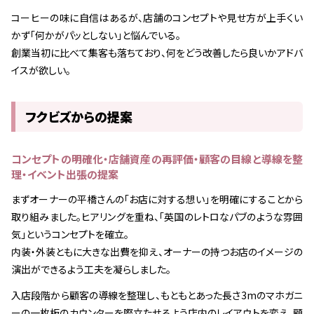
コーヒーの味に自信はあるが、店舗のコンセプトや見せ方が上手くい
かず「何かがパッとしない」と悩んでいる。
創業当初に比べて集客も落ちており、何をどう改善したら良いかアドバ
イスが欲しい。
フクビズからの提案
コンセプトの明確化・店舗資産の再評価・顧客の目線と導線を整
理・イベント出張の提案
まずオーナーの平橋さんの「お店に対する想い」を明確にすることから
取り組みました。ヒアリングを重ね、「英国のレトロなパブのような雰囲
気」というコンセプトを確立。
内装・外装ともに大きな出費を抑え、オーナーの持つお店のイメージの
演出ができるよう工夫を凝らしました。
入店段階から顧客の導線を整理し、もともとあった長さ3mのマホガニ
ーの一枚板のカウンターを際立たせるよう店内のレイアウトを変え、顧