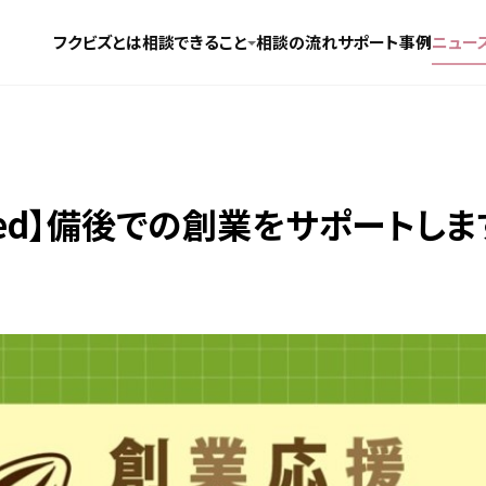
フクビズとは
相談できること
相談の流れ
サポート事例
ニュー
 Seed】備後での創業をサポートしま