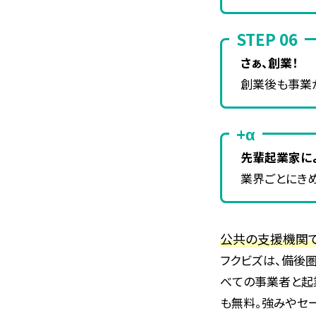
STEP 06
さぁ、創業！
創業後も事業
+α
先輩起業家に
業界ごとにき
公共の支援機関で
フクビズは、備後圏
べての事業者と起
も無料。強みやセ