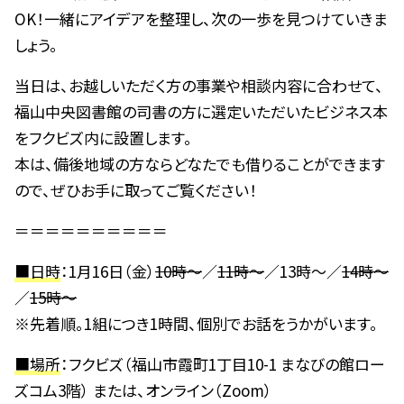
OK！一緒にアイデアを整理し、次の一歩を見つけていきま
しょう。
当日は、お越しいただく方の事業や相談内容に合わせて、
福山中央図書館の司書の方に選定いただいたビジネス本
をフクビズ内に設置します。
本は、備後地域の方ならどなたでも借りることができます
ので、ぜひお手に取ってご覧ください！
＝＝＝＝＝＝＝＝＝＝
■日時
：1月16日（金）
10時～
／
11時～
／13時～／
14時～
／
15時～
※先着順。1組につき1時間、個別でお話をうかがいます。
■場所
：フクビズ（福山市霞町1丁目10-1 まなびの館ロー
ズコム3階） または、オンライン（Zoom）