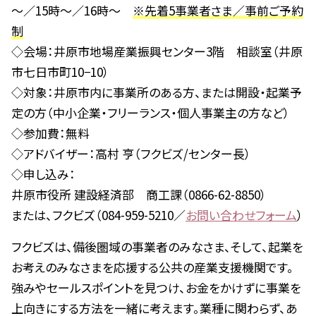
～／15時～／16時～
※先着5事業者さま／事前ご予約
制
◇会場：井原市地場産業振興センター3階 相談室（井原
市七日市町10−10）
◇対象：井原市内に事業所のある方、または開設・起業予
定の方（中小企業・フリーランス・個人事業主の方など）
◇参加費：無料
◇アドバイザー：高村 亨（フクビズ/センター長）
◇申し込み：
井原市役所 建設経済部 商工課（0866-62-8850）
または、フクビズ（084-959-5210／
お問い合わせフォーム
）
フクビズは、備後圏域の事業者のみなさま、そして、起業を
お考えのみなさまを応援する公共の産業支援機関です。
強みやセールスポイントを見つけ、お金をかけずに事業を
上向きにする方法を一緒に考えます。業種に関わらず、あ