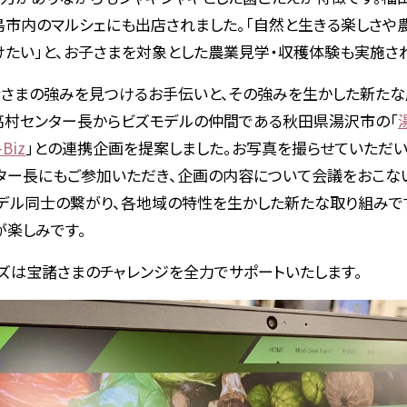
島市内のマルシェにも出店されました。「自然と生きる楽しさや
けたい」と、お子さまを対象とした農業見学・収穫体験も実施さ
諸さまの強みを見つけるお手伝いと、その強みを生かした新たな
、高村センター長からビズモデルの仲間である秋田県湯沢市の「
Biz
」との連携企画を提案しました。お写真を撮らせていただい
センター長にもご参加いただき、企画の内容について会議をおこな
デル同士の繋がり、各地域の特性を生かした新たな取り組みで
が楽しみです。
ビズは宝諸さまのチャレンジを全力でサポートいたします。