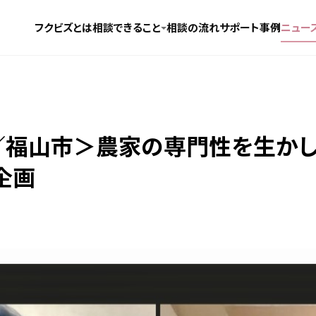
フクビズとは
相談できること
相談の流れ
サポート事例
ニュー
諸さま／福山市＞農家の専門性を生
企画